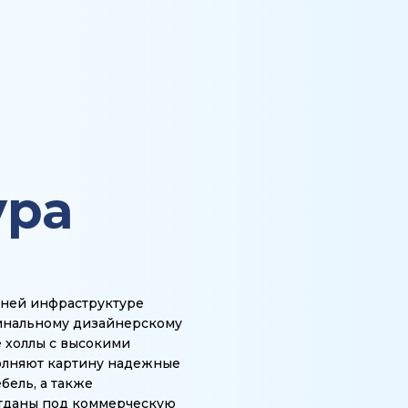
ура
нней инфраструктуре
гинальному дизайнерскому
е холлы с высокими
полняют картину надежные
бель, а также
отданы под коммерческую