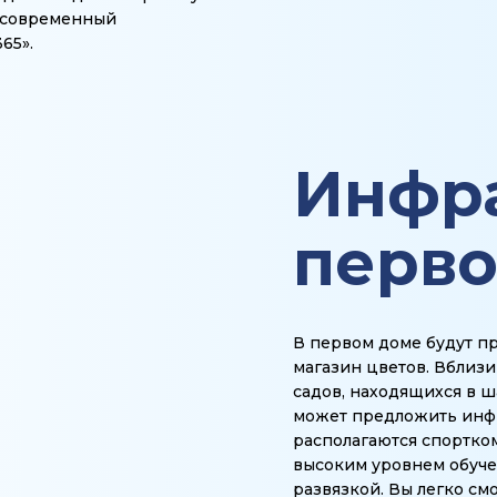
е современный
65».
Инфра
перво
В первом доме будут пр
магазин цветов. Вблизи
садов, находящихся в ша
может предложить инфр
располагаются спортком
высоким уровнем обуче
развязкой. Вы легко см