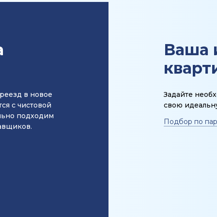
а
Ваша 
кварт
реезд в новое
Задайте необ
ся с чистовой
свою идеальн
льно подходим
Подбор по па
авщиков.