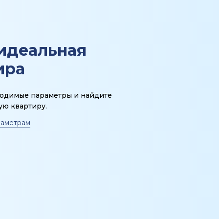
идеальная
ира
ходимые параметры и найдите
ую квартиру.
раметрам