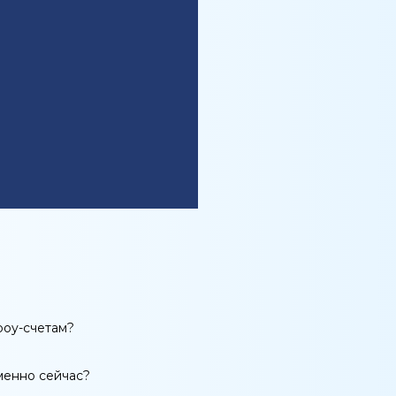
роу-счетам?
менно сейчас?