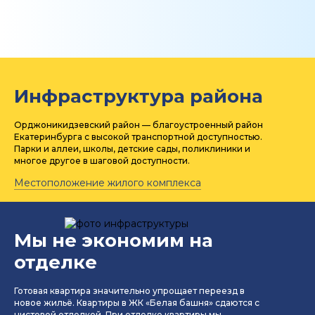
Инфраструктура района
Орджоникидзевский район — благоустроенный район
Екатеринбурга с высокой транспортной доступностью.
Парки и аллеи, школы, детские сады, поликлиники и
многое другое в шаговой доступности.
Местоположение жилого комплекса
Мы не экономим на
отделке
Готовая квартира значительно упрощает переезд в
новое жильё. Квартиры в ЖК «Белая башня» сдаются с
чистовой отделкой. При отделке квартиры мы