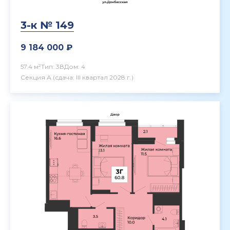
3-к № 149
9 184 000 ₽
57.4 м²
Тип: 3В
Дом: 4
Секция А
(сдача: III квартал 2028 г.)