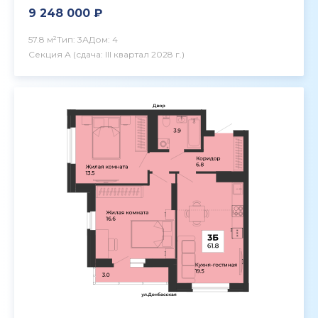
9 248 000 ₽
57.8 м²
Тип: 3А
Дом: 4
Секция А
(сдача: III квартал 2028 г.)