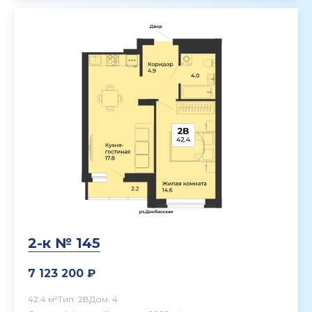
2-к № 145
7 123 200 ₽
42.4 м²
Тип: 2В
Дом: 4