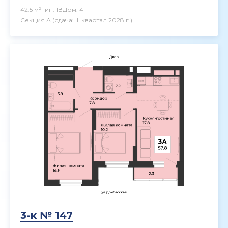
42.5 м²
Тип: 1В
Дом: 4
Секция А
(сдача: III квартал 2028 г.)
3-к № 147