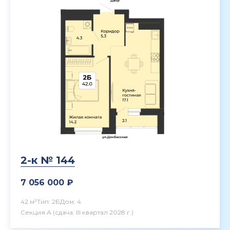
2-к № 144
7 056 000 ₽
42 м²
Тип: 2Б
Дом: 4
Секция А
(сдача: III квартал 2028 г.)