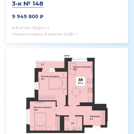
3-к № 148
9 949 800 ₽
61.8 м²
Тип: 3Б
Дом: 4
Секция А
(сдача: III квартал 2028 г.)